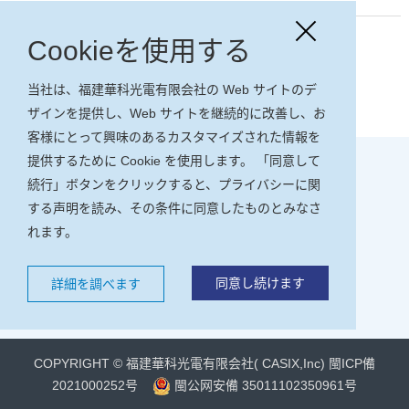
Cookieを使用する
前のページ：福建華科光電有限公司の衝突鉱物政策
当社は、福建華科光電有限会社の Web サイトのデ
リストに戻る
ザインを提供し、Web サイトを継続的に改善し、お
客様にとって興味のあるカスタマイズされた情報を
提供するために Cookie を使用します。 「同意して
続行」ボタンをクリックすると、プライバシーに関
する声明を読み、その条件に同意したものとみなさ
れます。
同意し続けます
詳細を調べます
福建華科光電有限会社( CASIX,Inc)ホームページ
COPYRIGHT © 福建華科光電有限会社( CASIX,Inc)
閩ICP備
2021000252号
閩公网安備 35011102350961号