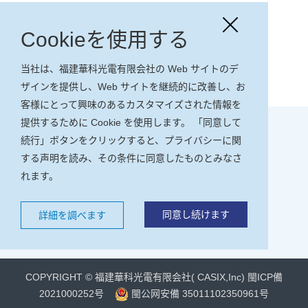
前のページ：道徳と行動規範
Cookieを使用する
次のページ：「現代奴隶制法」声明
当社は、福建華科光電有限会社の Web サイトのデ
リストに戻る
ザインを提供し、Web サイトを継続的に改善し、お
客様にとって興味のあるカスタマイズされた情報を
提供するために Cookie を使用します。 「同意して
続行」ボタンをクリックすると、プライバシーに関
する声明を読み、その条件に同意したものとみなさ
れます。
同意し続けます
詳細を調べます
福建華科光電有限会社( CASIX,Inc)ホームページ
COPYRIGHT © 福建華科光電有限会社( CASIX,Inc)
閩ICP備
2021000252号
閩公网安備 35011102350961号