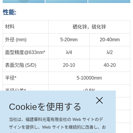
性能:
材料
硒化锌，硫化锌
外径 (mm)
5-20mm
20-40mm
面型精度@633nm*
λ/4
λ/2
表面欠陥 (S/D)
20-10
40-20
半径*
5-10000mm
半径公差*
±0.5%
直径公差
±0.1 mm
Cookieを使用する
厚さ公差
± 0.1 mm
当社は、福建華科光電有限会社の Web サイトのデ
ザインを提供し、Web サイトを継続的に改善し、お
偏芯*
≤ 5 arc minute