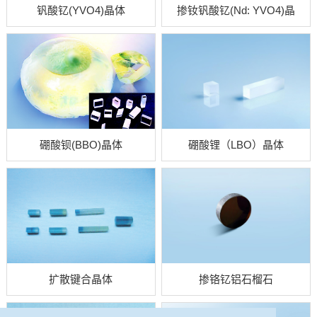
钒酸钇(YVO4)晶体
掺钕钒酸钇(Nd: YVO4)晶
体
硼酸钡(BBO)晶体
硼酸锂（LBO）晶体
扩散键合晶体
掺铬钇铝石榴石
(Cr4+:YAG)晶体