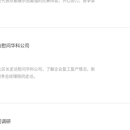
支代表队都展示出最强的比赛阵容，齐心协力，勇争第
访慰问华科公司
太区长走访慰问华科公司，了解企业复工复产情况，新
司李总经理陪同走访。
司调研