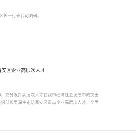
林涛区长一行来我司调研。
晋安区企业高层次人才
作，充分发挥高层次人才在我市经济社会发展中的突出
、组织部长吴深生走访晋安区重点企业高层次人才，全面